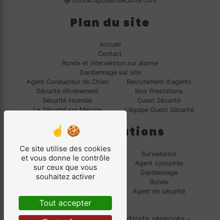
contact@ouestsecurite.com
Plan du site
Accueil
Contact
Ronde et intervention sur alarme
Gardiennage sur site
Agent Conducteur de Chien
Recrutement d'agents
Sécurité d’événement
Nos Prestations
Sécurité incendie
Ouest Sécurité
La Sécurité sur Mesure
L'équipe Ouest Sécurité
Nos prestations
Ce site utilise des cookies
Sécurité incendie
Surveillance
et vous donne le contrôle
Intervention sur alarme
Agent cynophile
sur ceux que vous
Sécurité mobile
Gardiennage
souhaitez activer
Sécurité événement
Ronde
Agent Conducteur de Chien
Agent de sécurité
Tout accepter
©
Vistalid
- 2026 - Tous droits réservés -