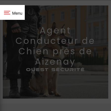
Panneau de gestion des cookies
Menu
Agent
Conducteur de
Chien près de
Aizenay
OUEST SÉCURITÉ