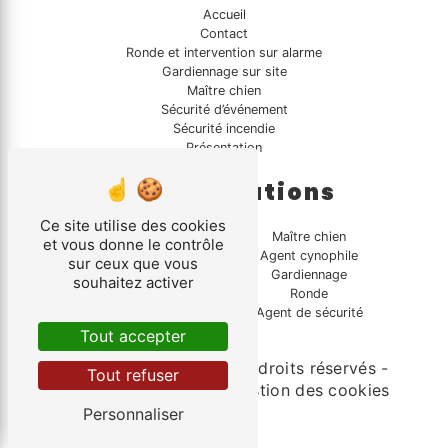
Accueil
Contact
Ronde et intervention sur alarme
Gardiennage sur site
Maître chien
Sécurité d’événement
Sécurité incendie
Présentation
Nos prestations
Ce site utilise des cookies
Sécurité incendie
Maître chien
et vous donne le contrôle
Intervention sur alarme
Agent cynophile
sur ceux que vous
Sécurité mobile
Gardiennage
souhaitez activer
Sécurité événement
Ronde
Surveillance
Agent de sécurité
Tout accepter
©
Vistalid
- 2026 - Tous droits réservés -
Tout refuser
Mentions légales
-
Gestion des cookies
Personnaliser